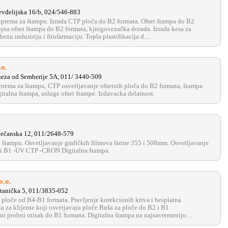
evđelijska 16/b, 024/546-883
priprema za štampu. Izrada CTP ploča do B2 formata. Ofset štampa do B2
ojna ofset štampa do B2 formata, kjnigovezačka dorada. Izrada kesa za
nu industriju i fitofarmaciju. Topla plastifikacija d....
.o.
eza od Semberije 5A, 011/ 3440-509
riprema za štampu, CTP osvetljavanje ofsetnih ploča do B2 formata, štampa
gitalna štampa, usluge ofset štampe. Izdavacka delatnost.
ečanska 12, 011/2648-579
a štampu. Osvetljavanje grafičkih filmova širine 355 i 508mm. Osvetljavanje
2 i B1 -UV CTP -CRON Digitalna štampa.
o.o.
tanička 5, 011/3835-052
 ploče od B4-B1 formata. Pravljenje korekcionih kriva i besplatna
a za klijente koji osvetjavaju ploče.Buša za ploče do B2 i B1
ni probni otisak do B1 formata. Digitalna štampa na najsavremenijo....