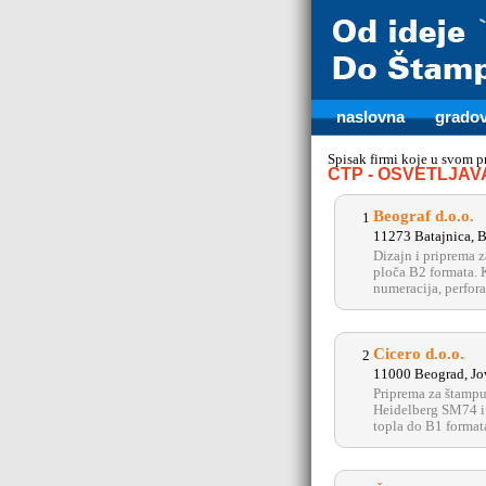
naslovna
gradov
Spisak firmi koje u svom 
CTP - OSVETLJA
Beograf d.o.o.
1
11273 Batajnica, B
Dizajn i priprema z
ploča B2 formata. K
numeracija, perforac
Cicero d.o.o.
2
11000 Beograd, Jo
Priprema za štampu
Heidelberg SM74 i
topla do B1 formata