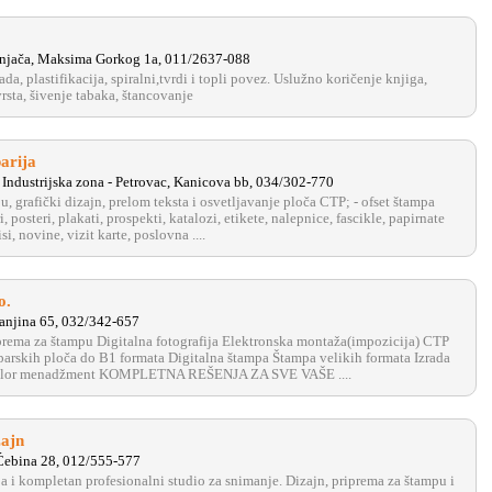
njača, Maksima Gorkog 1a, 011/2637-088
a, plastifikacija, spiralni,tvrdi i topli povez. Uslužno koričenje knjiga,
vrsta, šivenje tabaka, štancovanje
arija
Industrijska zona - Petrovac, Kanicova bb, 034/302-770
u, grafički dizajn, prelom teksta i osvetljavanje ploča CTP; - ofset štampa
, posteri, plakati, prospekti, katalozi, etikete, nalepnice, fascikle, papirnate
si, novine, vizit karte, poslovna ....
o.
njina 65, 032/342-657
iprema za štampu Digitalna fotografija Elektronska montaža(impozicija) CTP
parskih ploča do B1 formata Digitalna štampa Štampa velikih formata Izrada
Kolor menadžment KOMPLETNA REŠENJA ZA SVE VAŠE ....
ajn
Ćebina 28, 012/555-577
ja i kompletan profesionalni studio za snimanje. Dizajn, priprema za štampu i