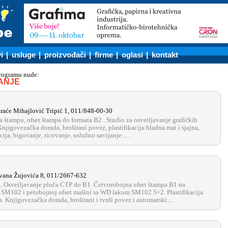
i
|
usluge
|
proizvođači
|
firme
|
oglasi
|
kontakt
programu nude:
VANJE
raće Mihajlović Tripić 1, 011/848-00-30
a štampu, ofset štampa do formata B2 . Studio za osvetljavanje grafičkih
njigovezačka dorada, broširani povez, plastifikacija hladna mat i sjajna,
ija, bigovanje, ricovanje, uslužno savijanje ....
vana Žujovića 8, 011/2667-632
. Osvetljavanje ploča CTP do B1. Četvorobojna ofset štampa B1 na
 SM102 i petobojnoj ofset mašini sa WD lakom SM102 5+2. Plastifikacija
. Knjigovezačka dorada, broširani i tvrdi povez i automatski....