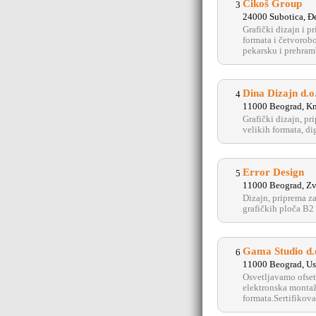
Čikoš Group
3
24000 Subotica, Đ
Grafički dizajn i 
formata i četvorob
pekarsku i prehrambe
Dina Dizajn d.o
4
11000 Beograd, Kn
Grafički dizajn, p
velikih formata, di
Error Design
5
11000 Beograd, Zv
Dizajn, priprema z
grafičkih ploča B
Gama Studio d.
6
11000 Beograd, Us
Osvetljavamo ofset
elektronska montaž
formata.Sertifikova