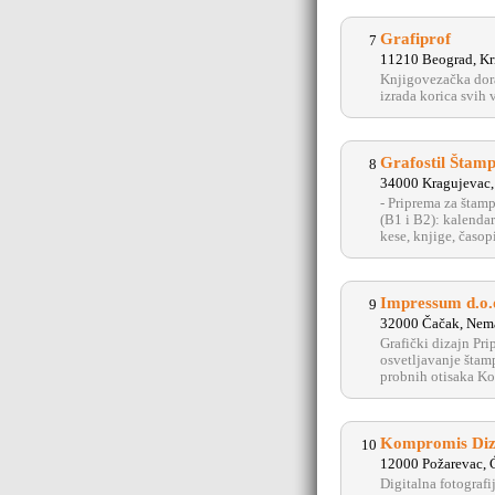
Grafiprof
7
11210 Beograd, Kr
Knjigovezačka dorad
izrada korica svih 
Grafostil Štamp
8
34000 Kragujevac, 
- Priprema za štamp
(B1 i B2): kalendari
kese, knjige, časopi
Impressum d.o.
9
32000 Čačak, Nema
Grafički dizajn Pr
osvetljavanje štam
probnih otisaka 
Kompromis Diz
10
12000 Požarevac, 
Digitalna fotografi