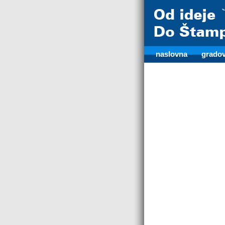
naslovna
gradov