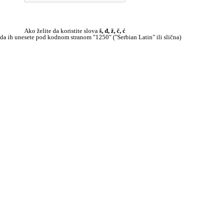
Ako želite da koristite slova
š, đ, ž, č, ć
 da ih unesete pod kodnom stranom "1250" ("Serbian Latin" ili slična)