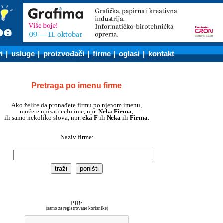
i
|
usluge
|
proizvođači
|
firme
|
oglasi
|
kontakt
Pretraga po imenu firme
Ako želite da pronađete firmu po njenom imenu,
možete upisati celo ime, npr.
Neka Firma
,
ili samo nekoliko slova, npr.
eka F
ili
Neka
ili
Firma
.
Naziv firme:
PIB:
(samo za registrovane korisnike)