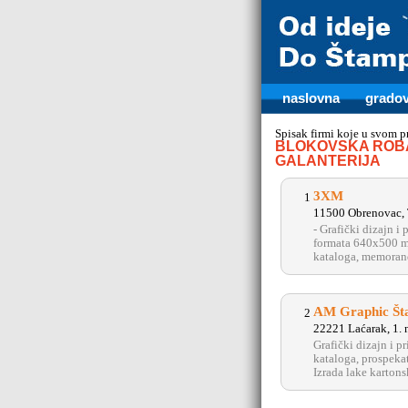
naslovna
gradov
Spisak firmi koje u svom 
BLOKOVSKA ROBA
GALANTERIJA
3XM
1
11500 Obrenovac, 
- Grafički dizajn i
formata 640x500 m
kataloga, memorandu
AM Graphic Št
2
22221 Laćarak, 1.
Grafički dizajn i 
kataloga, prospekat
Izrada lake karton