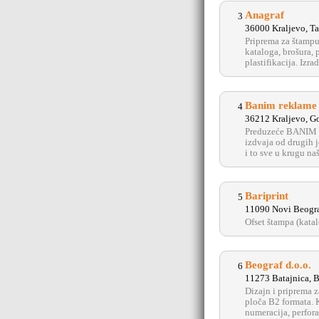
Anagraf
3
36000 Kraljevo, T
Priprema za štampu.
kataloga, brošura, 
plastifikacija. Izr
Banim reklame 
4
36212 Kraljevo, G
Preduzeće BANIM RE
izdvaja od drugih j
i to sve u krugu n
Bariprint
5
11090 Novi Beogra
Ofset štampa (katal
Beograf d.o.o.
6
11273 Batajnica, B
Dizajn i priprema z
ploča B2 formata. K
numeracija, perforac