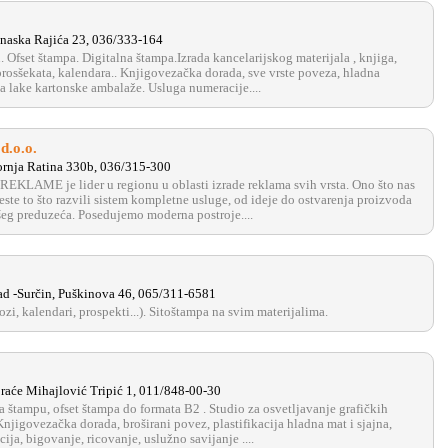
anaska Rajića 23, 036/333-164
 Ofset štampa. Digitalna štampa.Izrada kancelarijskog materijala , knjiga,
prosšekata, kalendara.. Knjigovezačka dorada, sve vrste poveza, hladna
ada lake kartonske ambalaže. Usluga numeracije....
d.o.o.
ornja Ratina 330b, 036/315-300
KLAME je lider u regionu u oblasti izrade reklama svih vrsta. Ono što nas
este to što razvili sistem kompletne usluge, od ideje do ostvarenja proizvoda
ašeg preduzeća. Posedujemo moderna postroje....
d -Surčin, Puškinova 46, 065/311-6581
ozi, kalendari, prospekti...). Sitoštampa na svim materijalima.
raće Mihajlović Tripić 1, 011/848-00-30
a štampu, ofset štampa do formata B2 . Studio za osvetljavanje grafičkih
njigovezačka dorada, broširani povez, plastifikacija hladna mat i sjajna,
ija, bigovanje, ricovanje, uslužno savijanje ....