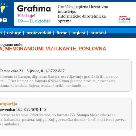
i
|
usluge
|
proizvođači
|
firme
|
oglasi
|
kontakt
programu nude:
, MEMORANDUMI, VIZIT-KARTE, POSLOVNA
Tamnavska 21 - Šljivice, 011/8722-887
 priprema za štampu, digitalna štampa, osvetljavanje grafičkih filmova do
m. - Ofset štampa do formata 620x460mm (štampa brošura, prospekata,
ma, kalendara, flajera, letaka, fascikli, reklmnih ....
amparija
 novembar 165, 022/679-140
priprema za štampu. Ofset štampa do formata B3. Štampa blokovske robe,
a, kalendara, postera, knjiga. Knjigovezačka dorada - broširani i tvrdi povez.
ske ambalaže.