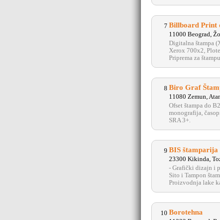
Billboard Print 
7
11000 Beograd, Žo
Digitalna štampa (
Xerox 700x2, Plote
Priprema za štampu 
Biro Graf Štam
8
11080 Zemun, Atan
Ofset štampa do B2
monografija, časopi
SRA 3+.
BIS štamparija
9
23300 Kikinda, To
- Grafički dizajn i
Sito i Tampon štam
Proizvodnja lake ka
Borotehna
10