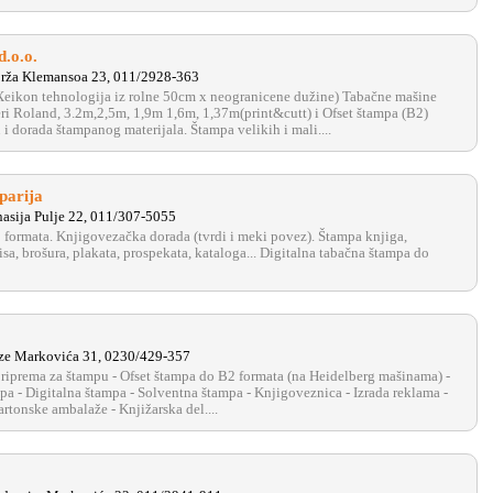
d.o.o.
rža Klemansoa 23, 011/2928-363
Xeikon tehnologija iz rolne 50cm x neogranicene dužine) Tabačne mašine
ri Roland, 3.2m,2,5m, 1,9m 1,6m, 1,37m(print&cutt) i Ofset štampa (B2)
i dorada štampanog materijala. Štampa velikih i mali....
parija
asija Pulje 22, 011/307-5055
 formata. Knjigovezačka dorada (tvrdi i meki povez). Štampa knjiga,
sa, brošura, plakata, prospekata, kataloga... Digitalna tabačna štampa do
ze Markovića 31, 0230/429-357
 priprema za štampu - Ofset štampa do B2 formata (na Heidelberg mašinama) -
pa - Digitalna štampa - Solventna štampa - Knjigoveznica - Izrada reklama -
rtonske ambalaže - Knjižarska del....