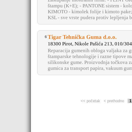
štampu (K+E); - PANTONE sistem - kolo
KIMOTO - kimolek folije i kimoto pake;
KSL - sve vrste pudera protiv lepljenja bo
Tigar Tehnička Guma d.o.o.
6
18300 Pirot, Nikole Pašića 213, 010/30
Reparacija gumenih obloga valjaka za gr
štamparske tehnologije i razne tipove m
silikonske gume. Proizvodnja točkova za
gumica za transport papira, vakuum gumi
<< početak
< prethodno
1