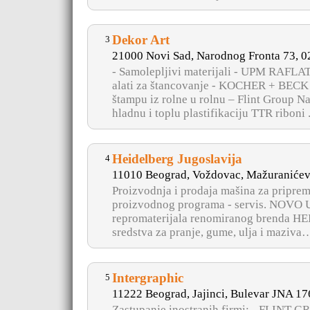
Dekor Art
3
21000 Novi Sad, Narodnog Fronta 73, 
- Samolepljivi materijali - UPM RAFLATA
alati za štancovanje - KOCHER + BECK (
štampu iz rolne u rolnu – Flint Group N
hladnu i toplu plastifikaciju TTR riboni ..
Heidelberg Jugoslavija
4
11010 Beograd, Voždovac, Mažuranićev
Proizvodnja i prodaja mašina za pripre
proizvodnog programa - servis. NOVO 
repromaterijala renomiranog brenda H
sredstva za pranje, gume, ulja i maziva
Intergraphic
5
11222 Beograd, Jajinci, Bulevar JNA 17
Zastupanje inostranih firmi: - FLINT GR