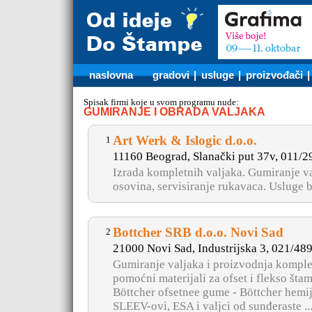
naslovna
gradovi
|
usluge
|
proizvođači
Spisak firmi koje u svom programu nude:
GUMIRANJE I OBRADA VALJAKA
Art Werk & Islogic d.o.o.
1
11160 Beograd, Slanački put 37v, 011/
Izrada kompletnih valjaka. Gumiranje val
osovina, servisiranje rukavaca. Usluge b
Bottcher SRB d.o.o. Novi Sad
2
21000 Novi Sad, Industrijska 3, 021/48
Gumiranje valjaka i proizvodnja komplet
pomoćni materijali za ofset i flekso štam
Böttcher ofsetnee gume - Böttcher hemija
SLEEV-ovi, ESA i valjci od sunđeraste ...