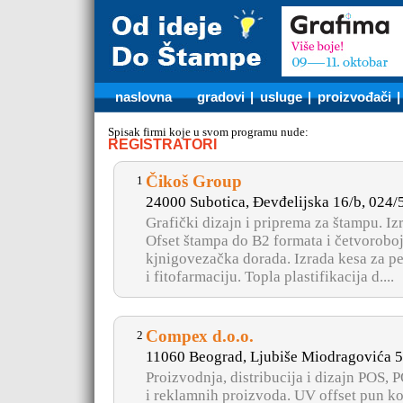
naslovna
gradovi
|
usluge
|
proizvođači
Spisak firmi koje u svom programu nude:
REGISTRATORI
Čikoš Group
1
24000 Subotica, Đevđelijska 16/b, 024
Grafički dizajn i priprema za štampu. I
Ofset štampa do B2 formata i četvoroboj
kjnigovezačka dorada. Izrada kesa za p
i fitofarmaciju. Topla plastifikacija d....
Compex d.o.o.
2
11060 Beograd, Ljubiše Miodragovića 
Proizvodnja, distribucija i dizajn POS
i reklamnih proizvoda. UV offset pun ko