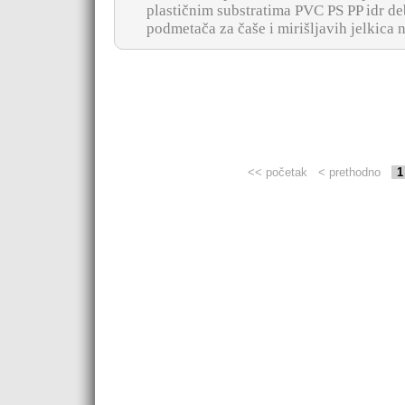
plastičnim substratima PVC PS PP idr d
podmetača za čaše i mirišljavih jelkica n
<< početak
< prethodno
1