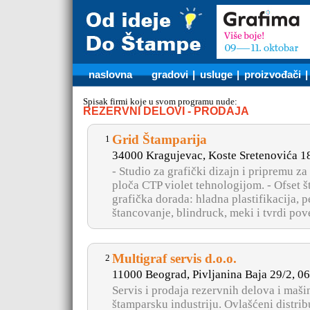
naslovna
gradovi
|
usluge
|
proizvođači
Spisak firmi koje u svom programu nude:
REZERVNI DELOVI - PRODAJA
Grid Štamparija
1
34000 Kragujevac, Koste Sretenovića 1
- Studio za grafički dizajn i pripremu za
ploča CTP violet tehnologijom. - Ofset
grafička dorada: hladna plastifikacija, p
štancovanje, blindruck, meki i tvrdi pove
Multigraf servis d.o.o.
2
11000 Beograd, Pivljanina Baja 29/2, 
Servis i prodaja rezervnih delova i maš
štamparsku industriju. Ovlašćeni distrib