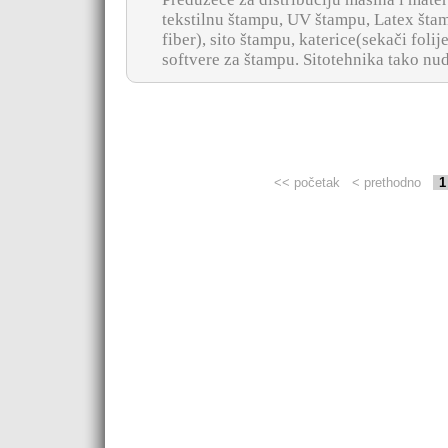
tekstilnu štampu, UV štampu, Latex šta
fiber), sito štampu, katerice(sekači folij
softvere za štampu. Sitotehnika tako nudi
<< početak
< prethodno
1