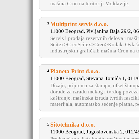
mašina Cron na teritoriji Moldavije.
Multiprint servis d.o.o.
3
11000 Beograd, Pivljanina Baja 29/2, 0
Servis i prodaja rezervnih delova i maš
Scitex>CreoScitex>Creo>Kodak. Ovlašće
industrijskih grafičkih mašina Cron na t
Planeta Print d.o.o.
4
11000 Beograd, Stevana Tomića 1, 011
Dizajn, priprema za štampu, ofset štampa
dorade za izradu mekog i tvrdog povez
kaširanje, mašinska izrada tvrdih fascik
materijala, automatsko sečenje platna, po
Sitotehnika d.o.o.
5
11000 Beograd, Jugoslovenska 2, 011/
Preduzeće za distribuciju mašina i mater