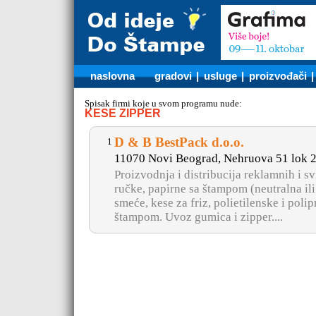
naslovna
gradovi
|
usluge
|
proizvođači
Spisak firmi koje u svom programu nude:
KESE ZIPPER
D & B BestPack d.o.o.
1
11070 Novi Beograd, Nehruova 51 lok 
Proizvodnja i distribucija reklamnih i svi
ručke, papirne sa štampom (neutralna ili
smeće, kese za friz, polietilenske i poli
štampom. Uvoz gumica i zipper....