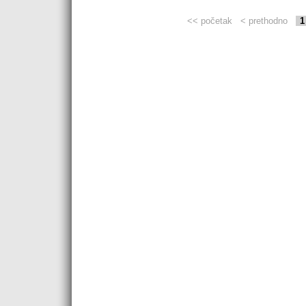
<< početak
< prethodno
1