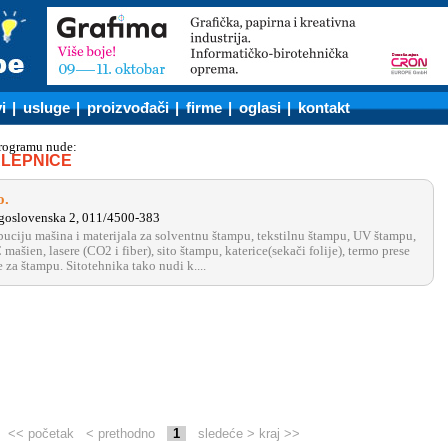
i
|
usluge
|
proizvođači
|
firme
|
oglasi
|
kontakt
programu nude:
LEPNICE
o.
goslovenska 2, 011/4500-383
buciju mašina i materijala za solventnu štampu, tekstilnu štampu, UV štampu,
ašien, lasere (CO2 i fiber), sito štampu, katerice(sekači folije), termo prese
e za štampu. Sitotehnika tako nudi k....
<< početak
< prethodno
1
sledeće >
kraj >>