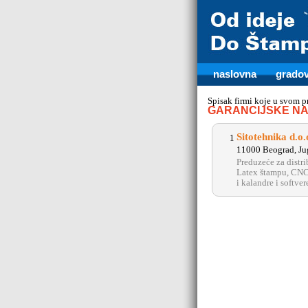
naslovna
gradov
Spisak firmi koje u svom 
GARANCIJSKE NA
Sitotehnika d.o.
1
11000 Beograd, Ju
Preduzeće za distri
Latex štampu, CNC m
i kalandre i softver