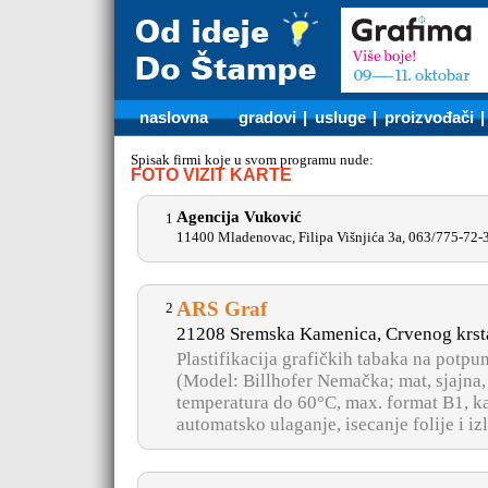
naslovna
gradovi
|
usluge
|
proizvođači
Spisak firmi koje u svom programu nude:
FOTO VIZIT KARTE
Agencija Vuković
1
11400 Mladenovac, Filipa Višnjića 3a, 063/775-72-
ARS Graf
2
21208 Sremska Kamenica, Crvenog krst
Plastifikacija grafičkih tabaka na potp
(Model: Billhofer Nemačka; mat, sjajna,
temperatura do 60°C, max. format B1, ka
automatsko ulaganje, isecanje folije i izl