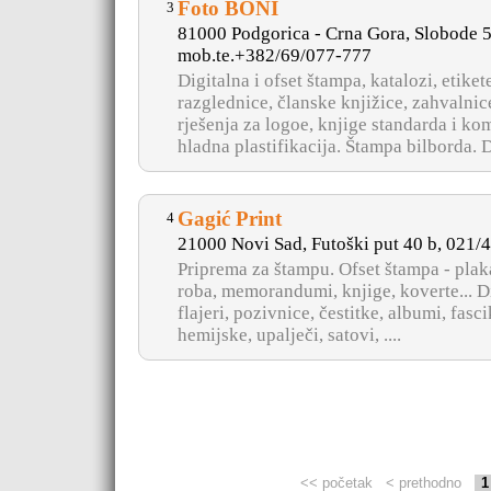
Foto BONI
3
81000 Podgorica - Crna Gora, Slobode 5
mob.te.+382/69/077-777
Digitalna i ofset štampa, katalozi, etiket
razglednice, članske knjižice, zahvalnic
rješenja za logoe, knjige standarda i kom
hladna plastifikacija. Štampa bilborda. Di
Gagić Print
4
21000 Novi Sad, Futoški put 40 b, 021/
Priprema za štampu. Ofset štampa - plaka
roba, memorandumi, knjige, koverte... Di
flajeri, pozivnice, čestitke, albumi, fas
hemijske, upalječi, satovi, ....
<< početak
< prethodno
1