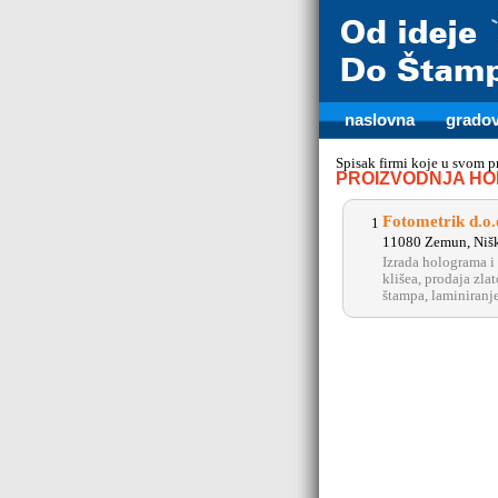
naslovna
gradov
Spisak firmi koje u svom 
PROIZVODNJA H
Fotometrik d.o.
1
11080 Zemun, Nišk
Izrada holograma i
klišea, prodaja zlat
štampa, laminiranje,