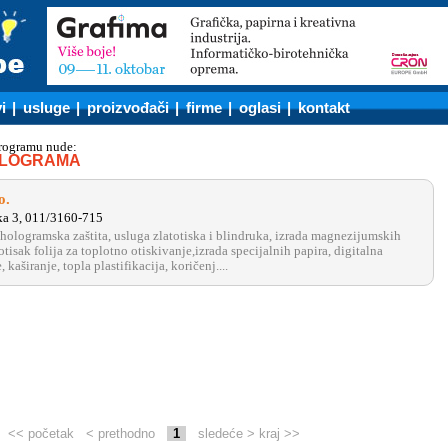
i
|
usluge
|
proizvođači
|
firme
|
oglasi
|
kontakt
programu nude:
OLOGRAMA
o.
a 3, 011/3160-715
 hologramska zaštita, usluga zlatotiska i blindruka, izrada magnezijumskih
otisak folija za toplotno otiskivanje,izrada specijalnih papira, digitalna
 kaširanje, topla plastifikacija, koričenj....
<< početak
< prethodno
1
sledeće >
kraj >>