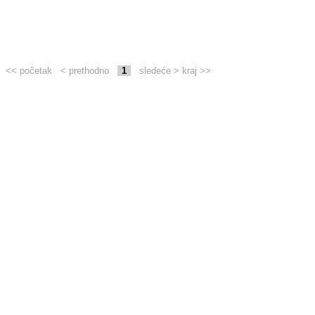
<< početak
< prethodno
1
sledeće >
kraj >>