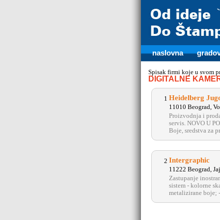
naslovna
gradov
Spisak firmi koje u svom 
DIGITALNE KAME
Heidelberg Jugo
1
11010 Beograd, Vo
Proizvodnja i prod
servis. NOVO U PO
Boje, sredstva za 
Intergraphic
2
11222 Beograd, Jaj
Zastupanje inostra
sistem - kolorne s
metalizirane boje; -