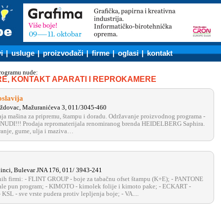
i
|
usluge
|
proizvođači
|
firme
|
oglasi
|
kontakt
programu nude:
RE, KONTAKT APARATI I REPROKAMERE
slavija
ždovac, Mažuranićeva 3, 011/3045-460
aja mašina za pripremu, štampu i doradu. Održavanje proizvodnog programa -
NUDI!!! Prodaja repromaterijala renomiranog brenda HEIDELBERG Saphira.
pranje, gume, ulja i maziva…
inci, Bulevar JNA 176, 011/ 3943-241
nih firmi: - FLINT GROUP - boje za tabačnu ofset štampu (K+E); - PANTONE
kale pun program; - KIMOTO - kimolek folije i kimoto pake; - ECKART -
 KSL - sve vrste pudera protiv lepljenja boje; - VA....