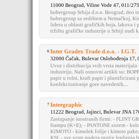
11000 Beograd, Viline Vode 47, 011/27
hubergroup Srbija d.o.o. Beograd, deo 
hubergroup sa sedištem u Nemačkoj, Ki
lidera u oblasti grafičkih boja, lakova 
tržištu grafičke industrije u Srbiji nudi k
Inter Gradex Trade d.o.o. - I.G.T.
6
32000 Čačak, Bulevar Oslobođenja 17,
Uvoz i distribucija svih vrsta materijala
industriju. Naši osnovni artikli su: BOPP
papir u rolni, kraft papir i plastificirani
konfekcioniranje gore navedenih....
Intergraphic
7
11222 Beograd, Jajinci, Bulevar JNA 17
Zastupanje inostranih firmi: - FLINT GR
štampu (K+E); - PANTONE sistem - kolo
KIMOTO - kimolek folije i kimoto pake;
KSL - sve vrste pudera protiv lepljenja bo