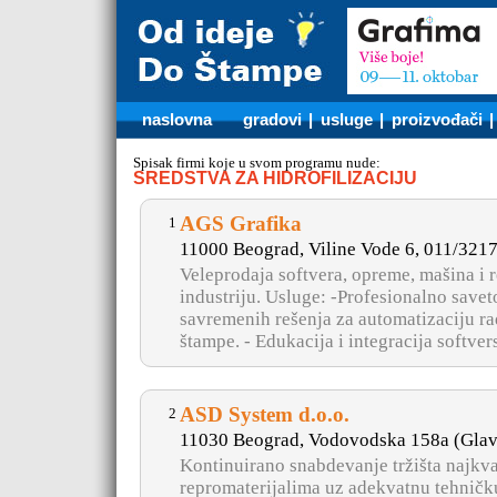
naslovna
gradovi
|
usluge
|
proizvođači
Spisak firmi koje u svom programu nude:
SREDSTVA ZA HIDROFILIZACIJU
AGS Grafika
1
11000 Beograd, Viline Vode 6, 011/321
Veleprodaja softvera, opreme, mašina i 
industriju. Usluge: -Profesionalno save
savremenih rešenja za automatizaciju ra
štampe. - Edukacija i integracija softvers
ASD System d.o.o.
2
11030 Beograd, Vodovodska 158a (Glav
Kontinuirano snabdevanje tržišta najkva
repromaterijalima uz adekvatnu tehničk