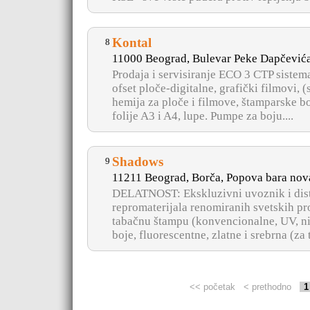
Kontal
8
11000 Beograd, Bulevar Peke Dapčević
Prodaja i servisiranje ECO 3 CTP sistema
ofset ploče-digitalne, grafički filmovi, (
hemija za ploče i filmove, štamparske bo
folije A3 i A4, lupe. Pumpe za boju....
Shadows
9
11211 Beograd, Borča, Popova bara nova
DELATNOST: Ekskluzivni uvoznik i dist
repromaterijala renomiranih svetskih pro
tabačnu štampu (konvencionalne, UV, nis
boje, fluorescentne, zlatne i srebrna (za 
<< početak
< prethodno
1