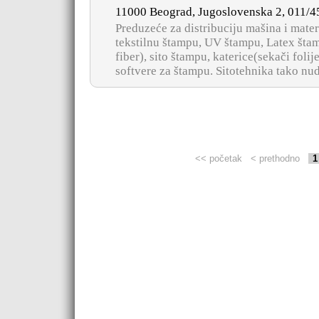
11000 Beograd, Jugoslovenska 2, 011/
Preduzeće za distribuciju mašina i mater
tekstilnu štampu, UV štampu, Latex šta
fiber), sito štampu, katerice(sekači folij
softvere za štampu. Sitotehnika tako nudi
<< početak
< prethodno
1