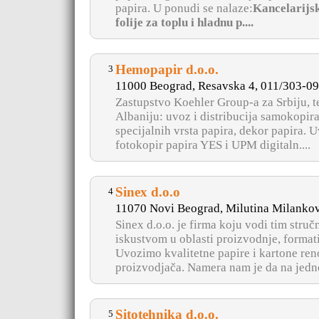
papira. U ponudi se nalaze:
Kancelarijski
folije za toplu i hladnu p....
Hemopapir d.o.o.
3
11000 Beograd, Resavska 4, 011/303-0
Zastupstvo Koehler Group-a za Srbiju, te
Albaniju: uvoz i distribucija samokopira
specijalnih vrsta papira, dekor papira. U
fotokopir papira YES i UPM digitaln....
Sinex d.o.o
4
11070 Novi Beograd, Milutina Milankov
Sinex d.o.o. je firma koju vodi tim stru
iskustvom u oblasti proizvodnje, formati
Uvozimo kvalitetne papire i kartone re
proizvodjača. Namera nam je da na jedno
Sitotehnika d.o.o.
5