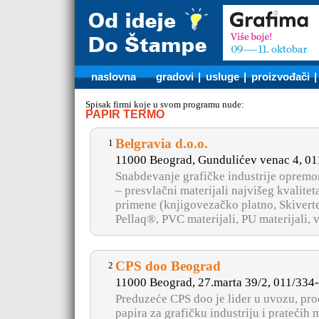
naslovna
gradovi
|
usluge
|
proizvođači
Spisak firmi koje u svom programu nude:
PAPIR TERMO
Belgravia d.o.o.
1
11000 Beograd, Gundulićev venac 4, 0
Snabdevanje grafičke industrije opremo
– presvlačni materijali najvišeg kvalitet
primene (knjigovezačko platno, Skiver
Pellaq®, PVC materijali, PU materijali, v
CPS doo Beograd
2
11000 Beograd, 27.marta 39/2, 011/334
Preduzeće CPS doo je lider u uvozu, proda
papira za grafičku industriju i pratećih 