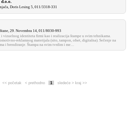
.o.o.
njača, Doris Lesing 5, 011/3318-331
štane, 29. Novembra 14, 011/8030-993
 i vizuelnog identiteta firmi kao i realizacija štampe u svim tehnikama.
omotivno-reklamnog materijala (sito, tampon, ofset, digitalna). Sečenje na
ama i brendiranje. Štampa na svim tvrdim i me....
<< početak
< prethodno
1
sledeće >
kraj >>