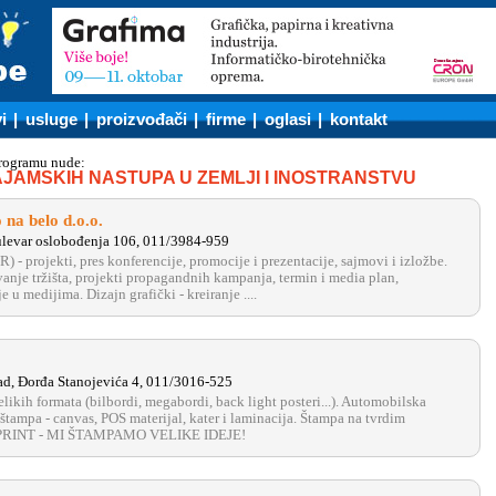
i
|
usluge
|
proizvođači
|
firme
|
oglasi
|
kontakt
programu nude:
JAMSKIH NASTUPA U ZEMLJI I INOSTRANSTVU
 na belo d.o.o.
levar oslobođenja 106, 011/3984-959
R) - projekti, pres konferencije, promocije i prezentacije, sajmovi i izložbe.
vanje tržišta, projekti propagandnih kampanja, termin i media plan,
 u medijima. Dizajn grafički - kreiranje ....
d, Đorđa Stanojevića 4, 011/3016-525
likih formata (bilbordi, megabordi, back light posteri...). Automobilska
štampa - canvas, POS materijal, kater i laminacija. Štampa na tvrdim
G PRINT - MI ŠTAMPAMO VELIKE IDEJE!