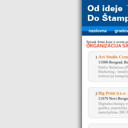
naslovna
gradov
Spisak firmi koje u svom 
ORGANIZACIJA SA
Art Studio Crno
1
11000 Beograd, Bu
Public Relations (P
Marketing - istraži
realizacija kampanje
Big Print d.o.o.
2
11070 Novi Beogra
Digitalna štampa ve
grafika, umetnička 
materijalima. BI