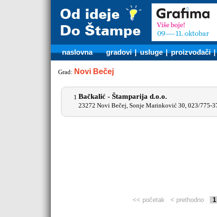
naslovna
gradovi
|
usluge
|
proizvođači
Novi Bečej
Grad:
Bačkalić - Štamparija d.o.o.
1
23272 Novi Bečej, Sonje Marinković 30, 023/775-3
<< početak
< prethodno
1