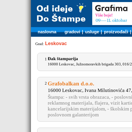
naslovna
gradovi
|
usluge
|
proizvođači
Leskovac
Grad:
Ðak štamparija
1
16000 Leskovac, Južnomoravkih brigada 303, 016/
Grafobalkan d.o.o.
2
16000 Leskovac, Ivana Milutinovića 47
Štampa: - svih vrsta obrazaca, - poslovni
reklamnog materijala, flajera, vizit kart
kancelarijskim materijalom, - školskim 
poslovnom galanterijom