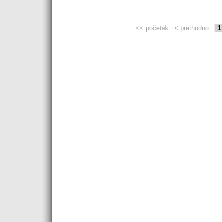
<< početak
< prethodno
1