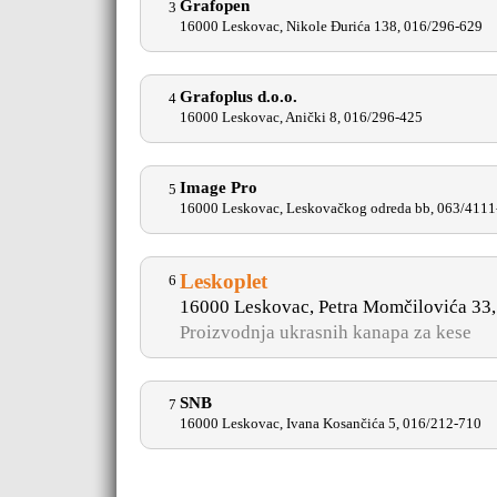
Grafopen
3
16000 Leskovac, Nikole Đurića 138, 016/296-629
Grafoplus d.o.o.
4
16000 Leskovac, Anički 8, 016/296-425
Image Pro
5
16000 Leskovac, Leskovačkog odreda bb, 063/4111
Leskoplet
6
16000 Leskovac, Petra Momčilovića 33
Proizvodnja ukrasnih kanapa za kese
SNB
7
16000 Leskovac, Ivana Kosančića 5, 016/212-710