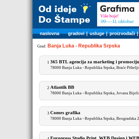
naslovna
gradovi
|
usluge
|
proizvođači
Banja Luka - Republika Srpska
Grad:
365 BTL agencija za marketing i promocij
1
78000 Banja Luka - Republika Srpska, Braće Pištelj
Atlantik BB
2
78000 Banja Luka - Republika Srpska, Jovana Bijel
Comes grafika
3
78000 Banja Luka - Republika Srpska, Beogradska 
Europress Studio Print, WEB Design i WEB
4