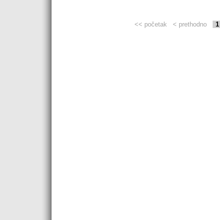
<< početak
< prethodno
1