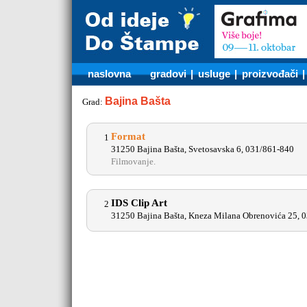
naslovna
gradovi
|
usluge
|
proizvođači
Bajina Bašta
Grad:
Format
1
31250 Bajina Bašta, Svetosavska 6, 031/861-840
Filmovanje.
IDS Clip Art
2
31250 Bajina Bašta, Kneza Milana Obrenovića 25, 