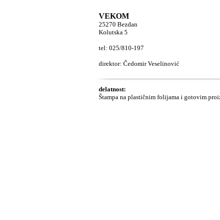
VEKOM
25270 Bezdan
Kolutska 5
tel: 025/810-197
direktor: Čedomir Veselinović
delatnost:
Štampa na plastičnim folijama i gotovim pro