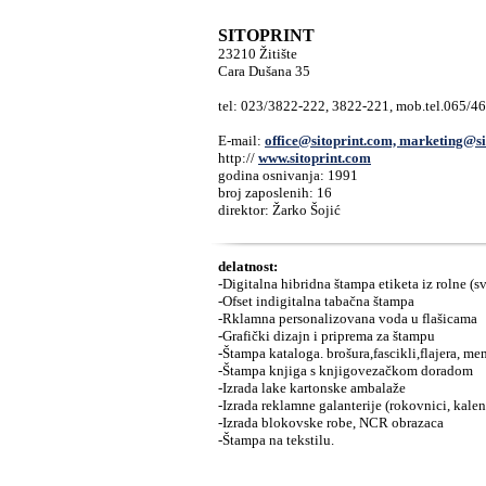
SITOPRINT
23210 Žitište
Cara Dušana 35
tel: 023/3822-222, 3822-221, mob.tel.065/4
E-mail:
office@sitoprint.com, marketing@si
http://
www.sitoprint.com
godina osnivanja: 1991
broj zaposlenih: 16
direktor: Žarko Šojić
delatnost:
-Digitalna hibridna štampa etiketa iz rolne (sve
-Ofset indigitalna tabačna štampa
-Rklamna personalizovana voda u flašicama
-Grafički dizajn i priprema za štampu
-Štampa kataloga. brošura,fascikli,flajera, me
-Štampa knjiga s knjigovezačkom doradom
-Izrada lake kartonske ambalaže
-Izrada reklamne galanterije (rokovnici, kalend
-Izrada blokovske robe, NCR obrazaca
-Štampa na tekstilu.