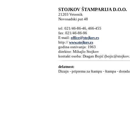
STOJKOV ŠTAMPARIJA D.O.O.
21203 Veternik
Novosadski put 48
tel: 021/46-86-46, 466-455
fax: 021/46-86-96
E-mail:
office@stojkov.rs
http://
www.stojkov.rs
godina osnivanja: 1963
direktor: Mihajlo Stojkov
kontakt osoba: Dragan Bojić (bojic@stojkov.
delatnost:
Dizajn - priprema za štampu - štampa - dorada