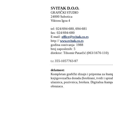
SVITAK D.O.O.
GRAFIČKI STUDIO
24000 Subotica
Viktora Igoa 4
tel: 024/694-680, 694-681
fax: 024/694-680
E-mail:
office@svitak.co.rs
http://
www.svitak.co.rs
godina osnivanja: 1988
broj zaposlenih: 5
direktor: Tihomir Patarčić (063/1676-110)
t.r. 355-1057763-97
delatnost:
Kompletan grafički dizajn i priprema za šta
knjigovezačka dorada (broširani, tvrdi i spiral
ulaznica, pozivnica, brošura. Digitalna štampa
obrazaca.