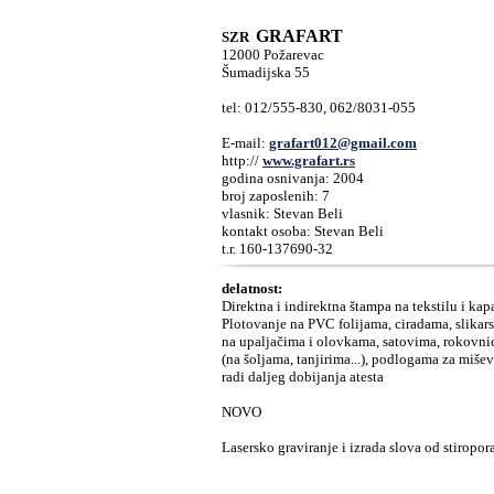
GRAFART
SZR
12000 Požarevac
Šumadijska 55
tel: 012/555-830, 062/8031-055
E-mail:
grafart012@gmail.com
http://
www.grafart.rs
godina osnivanja: 2004
broj zaposlenih: 7
vlasnik: Stevan Beli
kontakt osoba: Stevan Beli
t.r. 160-137690-32
delatnost:
Direktna i indirektna štampa na tekstilu i kap
Plotovanje na PVC folijama, ciradama, slikars
na upaljačima i olovkama, satovima, rokovnic
(na šoljama, tanjirima...), podlogama za miše
radi daljeg dobijanja atesta
NOVO
Lasersko graviranje i izrada slova od stiropora