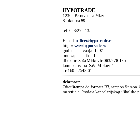
HYPOTRADE
12300 Petrovac na Mlavi
8. oktobra 99
tel: 063/270-135
E-mail:
office@hypotrade.rs
http://
www.hypotrade.rs
godina osnivanja: 1992
broj zaposlenih: 11
direktor: Saša Mirković 063/270-135
kontakt osoba: Saša Mirković
t.r. 160-92543-61
delatnost:
Ofset štampa do formata B3, tampon štampa, 
materijala. Prodaja kancelarijskog i školsko p