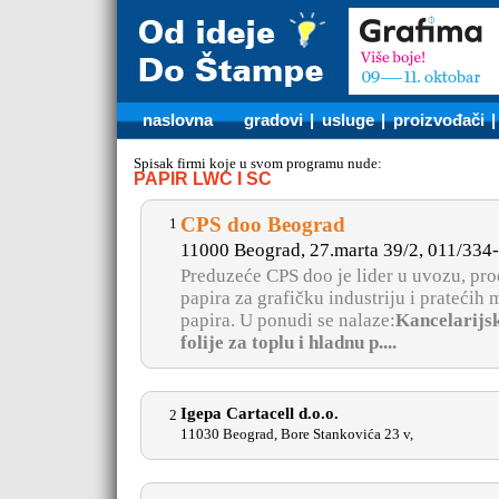
naslovna
gradovi
|
usluge
|
proizvođači
Spisak firmi koje u svom programu nude:
PAPIR LWC I SC
CPS doo Beograd
1
11000 Beograd, 27.marta 39/2, 011/334
Preduzeće CPS doo je lider u uvozu, proda
papira za grafičku industriju i pratećih 
papira. U ponudi se nalaze:
Kancelarijski
folije za toplu i hladnu p....
Igepa Cartacell d.o.o.
2
11030 Beograd, Bore Stankovića 23 v,