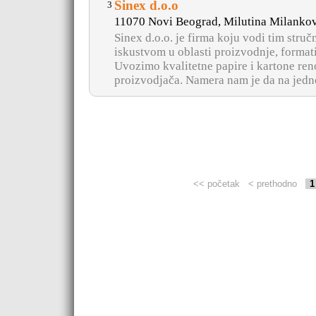
Sinex d.o.o
3
11070 Novi Beograd, Milutina Milankov
Sinex d.o.o. je firma koju vodi tim stru
iskustvom u oblasti proizvodnje, formati
Uvozimo kvalitetne papire i kartone re
proizvodjača. Namera nam je da na jedno
<< početak
< prethodno
1