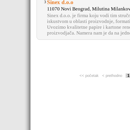
Sinex d.o.o
3
11070 Novi Beograd, Milutina Milankov
Sinex d.o.o. je firma koju vodi tim stru
iskustvom u oblasti proizvodnje, formati
Uvozimo kvalitetne papire i kartone re
proizvodjača. Namera nam je da na jedno
<< početak
< prethodno
1