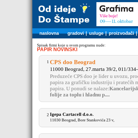
naslovna
gradovi
|
usluge
|
proizvođači
Spisak firmi koje u svom programu nude:
PAPIR NOVINSKI
CPS doo Beograd
1
11000 Beograd, 27.marta 39/2, 011/334
Preduzeće CPS doo je lider u uvozu, proda
papira za grafičku industriju i pratećih 
papira. U ponudi se nalaze:
Kancelarijski
folije za toplu i hladnu p....
Igepa Cartacell d.o.o.
2
11030 Beograd, Bore Stankovića 23 v,