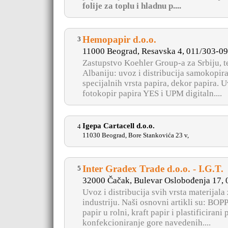
folije za toplu i hladnu p....
Hemopapir d.o.o.
3
11000 Beograd, Resavska 4, 011/303-0
Zastupstvo Koehler Group-a za Srbiju, te
Albaniju: uvoz i distribucija samokopira
specijalnih vrsta papira, dekor papira. U
fotokopir papira YES i UPM digitaln....
Igepa Cartacell d.o.o.
4
11030 Beograd, Bore Stankovića 23 v,
Inter Gradex Trade d.o.o. - I.G.T.
5
32000 Čačak, Bulevar Oslobođenja 17,
Uvoz i distribucija svih vrsta materijala
industriju. Naši osnovni artikli su: BOPP
papir u rolni, kraft papir i plastificirani
konfekcioniranje gore navedenih....