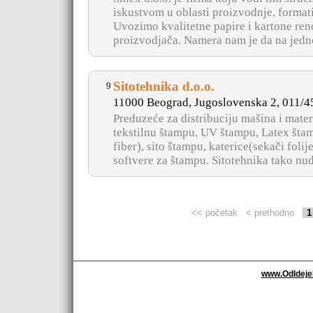
iskustvom u oblasti proizvodnje, formati
Uvozimo kvalitetne papire i kartone re
proizvodjača. Namera nam je da na jedno
Sitotehnika d.o.o.
9
11000 Beograd, Jugoslovenska 2, 011/
Preduzeće za distribuciju mašina i mater
tekstilnu štampu, UV štampu, Latex šta
fiber), sito štampu, katerice(sekači folij
softvere za štampu. Sitotehnika tako nudi
<< početak
< prethodno
1
www.OdIdej