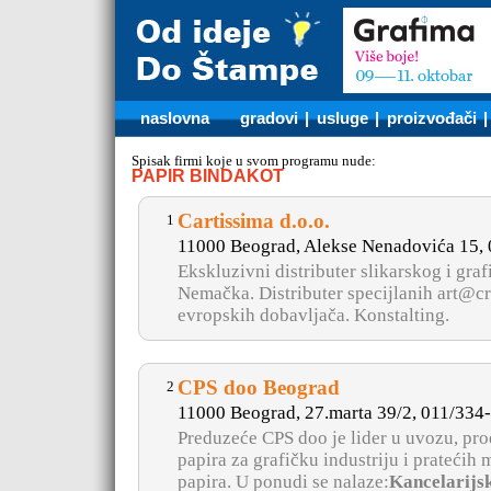
naslovna
gradovi
|
usluge
|
proizvođači
Spisak firmi koje u svom programu nude:
PAPIR BINDAKOT
Cartissima d.o.o.
1
11000 Beograd, Alekse Nenadovića 15,
Ekskluzivni distributer slikarskog i 
Nemačka. Distributer specijlanih art@cre
evropskih dobavljača. Konstalting.
CPS doo Beograd
2
11000 Beograd, 27.marta 39/2, 011/334
Preduzeće CPS doo je lider u uvozu, proda
papira za grafičku industriju i pratećih 
papira. U ponudi se nalaze:
Kancelarijski