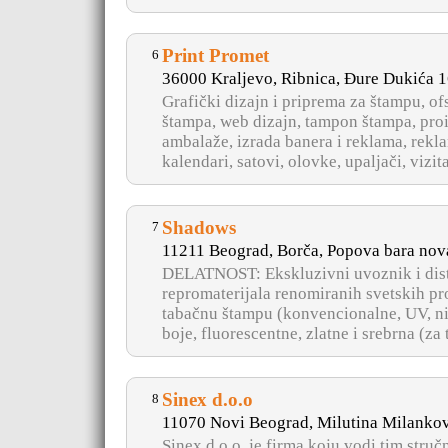
Print Promet
6
36000 Kraljevo, Ribnica, Ðure Dukića 
Grafički dizajn i priprema za štampu, ofs
štampa, web dizajn, tampon štampa, pro
ambalaže, izrada banera i reklama, rekl
kalendari, satovi, olovke, upaljači, vizitari
Shadows
7
11211 Beograd, Borča, Popova bara nova
DELATNOST: Ekskluzivni uvoznik i dist
repromaterijala renomiranih svetskih pro
tabačnu štampu (konvencionalne, UV, nis
boje, fluorescentne, zlatne i srebrna (za 
Sinex d.o.o
8
11070 Novi Beograd, Milutina Milankov
Sinex d.o.o. je firma koju vodi tim stru